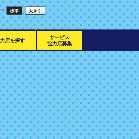
ズ：
標準
大きく
サービス
力店を探す
協力店募集