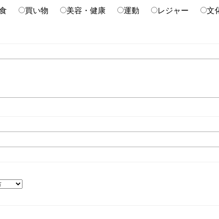
食
買い物
美容・健康
運動
レジャー
文