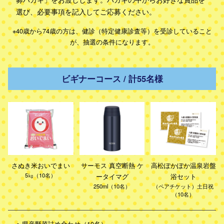
選び、必要事項を記入してご応募ください。
※40歳から74歳の方は、健診（特定健康診査等）を受診していること
が、抽選の条件になります。
ビギナーコース / 計55名様
さぬき米おいでまい
サーモス 真空断熱 ケ
高松ぽかぽか温泉岩盤
5㎏（10名）
ータイマグ
浴セット
250ml（10名）
（ペアチケット）土日祝
（10名）
●
県産野菜詰め合わせ（10名）