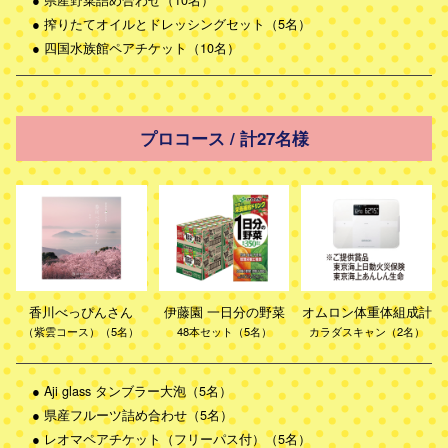
●
搾りたてオイルとドレッシングセット（5名）
●
四国水族館ペアチケット（10名）
プロコース / 計27名様
香川べっぴんさん
伊藤園 一日分の野菜
オムロン体重体組成計
（紫雲コース）（5名）
48本セット（5名）
カラダスキャン（2名）
●
Aji glass タンブラー大泡（5名）
●
県産フルーツ詰め合わせ（5名）
●
レオマペアチケット（フリーパス付）（5名）