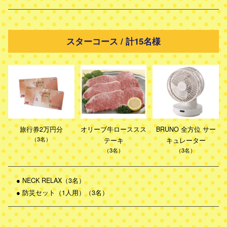
スターコース / 計15名様
旅行券2万円分
オリーブ牛ローススス
BRUNO 全方位 サー
（3名）
テーキ
キュレーター
（3名）
（3名）
●
NECK RELAX（3名）
●
防災セット（1人用）（3名）